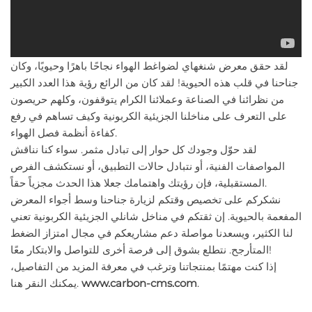
لقد حقق معرض شنغهاي لضواغط الهواء نجاحًا باهرًا وحيويًا، وكان
جناحنا في قلب هذه الحيوية! لقد كان من الرائع رؤية هذا العدد الكبير
من نظرائنا في الصناعة وعملائنا الكرام يتوقفون، وكلهم حريصون
على التعرف على مناخلنا الجزيئية الكربونية وكيف تساهم في رفع
كفاءة أنظمة فصل الهواء.
لقد حوّل وجودك كل حوار إلى تبادل مثمر. سواء كنا نناقش
المواصفات الفنية، أو نتبادل حالات التطبيق، أو نستكشف الفرص
المستقبلية، فإن رؤيتك واهتمامك جعلا هذا الحدث مجزياً حقاً.
نشكركم على تخصيص وقتكم لزيارة جناحنا وسط أجواء المعرض
المفعمة بالحيوية. إن ثقتكم في مناخل شانلي الجزيئية الكربونية تعني
لنا الكثير، ويسعدنا مواصلة دعم مشاريعكم في مجال امتزاز الضغط
المتأرجح. نتطلع بشوق إلى فرصة أخرى للتواصل والابتكار معًا!
إذا كنت مهتمًا بمنتجاتنا وترغب في معرفة المزيد من التفاصيل،
.
www.carbon-cms.com
يمكنك النقر هنا.