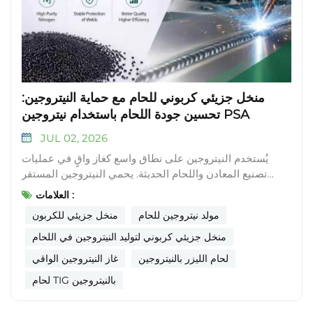
منخل جزيئي كربوني للحام مع حماية النيتروجين:
تحسين جودة اللحام باستخدام نيتروجين PSA
JUL 02, 2026
يُستخدم النيتروجين على نطاق واسع كغاز واقٍ في عمليات
تصنيع المعادن واللحام الحديثة. يحمي النيتروجين المستقر
عالي النقاء المعدن المنصهر من الأكسدة، مما ينتج عنه لحامات
العلامات :
أنظف وأداء ميكانيكي مُحسّن. اليوم، يستبدل المزيد من
مولد نيتروجين للحام
منخل جزيئي للكربون
المصنّعين النيتروجين المعبأ في أسطوانات بأنظمة توليد
النيتروجين بتقنية امتزاز الضغط المتأرجح (PSA) في الموقع
منخل جزيئي كربوني لتوليد النيتروجين في اللحام
والتي تعمل بواسطة المنخل الجزيئي الكربوني (CMS)مما يقلل
لحام الليزر بالنيتروجين
غاز النيتروجين الواقي
تكاليف الإنتاج مع ضمان استمرار إمدادات الغاز. تشرح هذه
لحام TIG بالنيتروجين
المقالة كيف يدعم المنخل الجزيئي الكربوني توليد النيتروجين
لتطبيقات اللحام. 1. لماذا يُعد النيتروجين مهمًا في اللحام؟أثناء
عملية اللحام، يتفاعل المعدن المنصهر بسرعة مع الأكسجين