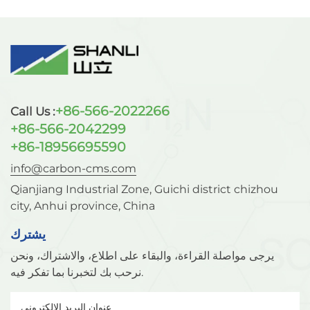
والرطوبة الموجودة في الهواء. بدون حماية كافية، قد تحدث
عيوب، بما في ذلك:أكسدةالمساميةتغير اللونمقاومة أقل
للتآكلقوة لحام أقليؤدي استخدام النيتروجين كدرع إلى خلق جو
خامل حول حوض اللحام، مما يقلل من التلوث. 2. عمليات
اللحام باستخدام النيتروجين. يُستخدم النيتروجين بشكل شائع
في:اللحام بالليزريحمي النيتروجين منطقة اللحام مع تحسين
مظهر اللحام.لحام TIGيستخدم للفولاذ المقاوم للصدأ وبعض
+86-566-2022266
Call Us :
السبائك الخاصة التي تتطلب الحماية من الأكسدة.القطع
+86-566-2042299
بالبلازمايعمل النيتروجين على تحسين جودة القطع ويقلل من
+86-18956695590
الأكسدة.اللحاميوفر بيئة نظيفة وواقية لربط المعادن.تصنيع
الفولاذ المقاوم للصدأيساعد في الحفاظ على مقاومة التآكل
info@carbon-cms.com
ولمسة نهائية للسطح. 3. كيف يُنتج المنخل الجزيئي الكربوني
Qianjiang Industrial Zone, Guichi district chizhou
النيتروجين؟يفصل المنخل الجزيئي الكربوني الأكسجين عن
city, Anhui province, China
الهواء المضغوط باستخدام امتزاز تأرجح الضغط (PSA). تتضمن
العملية ما يلي:ضغط الهواءتنقية الهواءامتصاص الأكسجين
يشترك
بواسطة CMSتجميع النيتروجينالتجديد المستمرتوفر هذه
يرجى مواصلة القراءة، والبقاء على اطلاع، والاشتراك، ونحن
العملية الدورية إنتاجًا مستمرًا للنيتروجين دون حدوث تفاعلات
نرحب بك لتخبرنا بما تفكر فيه.
كيميائية. 4. مزايا استخدام النيتروجين في اللحام بتقنية امتزاز
الضغط المتأرجح 4.1 انخفاض تكاليف التشغيليؤدي توليد الطاقة
في الموقع إلى خفض نفقات شراء الغاز بشكل كبير. 4.2 الإمداد