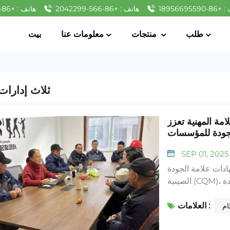
1895669559
هاتف : +86-566-2042299
هاتف : +86-566-2022266
طلب
منتجات
معلومات عنا
بيت
ثلاث إدارات
امة المهنية تعزز
الجودة للمؤسسات
SEP 01, 2025
دات علامة الجودة
الصينية (CQM)، استنادًا إلى معايير النظام الرئيسية الثلاثة: نظام إدارة الجودة
ISO 9001، ونظام إدارة البيئة ISO 14001، وإدارة الصحة والسلامة المهنية
العلامات :
ISO 45001. وقد مثّل هذا التدقيق فحصًا موثوقًا للأداء التشغيلي للشركة منذ
ام
لت إلى مستوى جديد