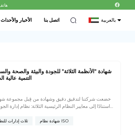
هاتف : +86-0
بالعربية
اتصل بنا
الأخبار والأحداث
English
Français
شهادة "الأنظمة الثلاثة" للجودة والبيئة والصحة والسل
Deutsch
التنمية عالية 
Italiano
Русский
خضعت شركتنا لتدقيق دقيق وشهادة من قِبل مجموعة شها
Português
شهادة نظام ISO
ثلاث إدارات للنظ
한국어
تطبيقه. ثلاثة إدارات للنظاممما يدل على أن الشركة وص