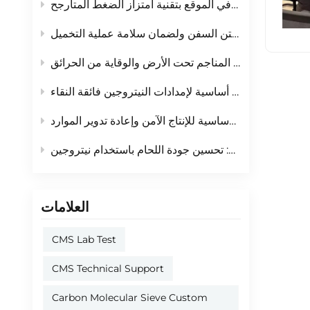
خمس مزايا أساسية لمنخل شانلي الكربوني الجزيئي: مادة ماصة موثوقة لتوليد النيتروجين في الموقع بتقنية امتزاز الضغط المتأرجح
المنخل الجزيئي الكربوني في صناعة التعدين: مادة أساسية لسلامة المناجم تحت الأرض والوقاية من الحرائق
المنخل الجزيئي الكربوني في صناعة أشباه الموصلات: مادة أساسية لإمدادات النيتروجين فائقة النقاء
المنخل الجزيئي الكربوني في صناعة البترول والبتروكيماويات: المادة الأساسية للإنتاج الآمن وإعادة تدوير الموارد
العلامات
CMS Lab Test
CMS Technical Support
Carbon Molecular Sieve Custom