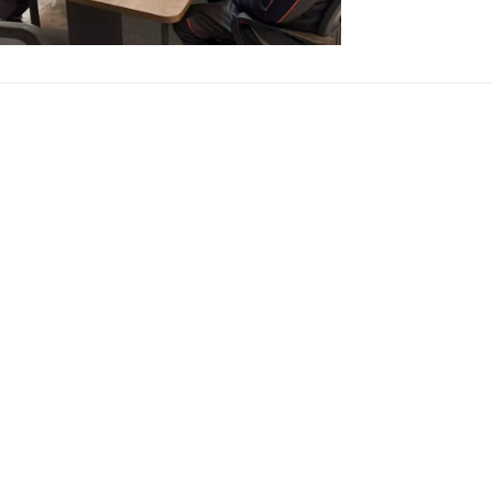
ة. بدأت شركة شانلي
بيئة ISO في عام 2016 وحافظت عليها
شهادة نظام ISO لمدة تسع سنوات متتالية. في عام ٢٠٢٣، أدى قرار من
 والسلامة المهنية.
مليات تفتيش ذاتية
عايير ISO. عززت الشركة جهود ترشيد الطاقة وخفض
م الموارد بكفاءة،
جراءات تشغيل آمنة
ر المهنية، ونظمت
منخل جزيئي كربوني للحام مع حماية النيتروجين: تحسين جودة اللحام باستخدام نيتروجين PSA
ة لمراقبة الجودة،
بهدف تعزيز القدرة
 خلال عملية تدقيق
اونت جميع الأقسام
. وبعد تقييم شامل
جتازت عملية تدقيق
زام بفلسفة التطوير
نة". وستعزز الإدارة
شغيل، وتُحسّن جودة
وتُقدّم دعمًا قويًا