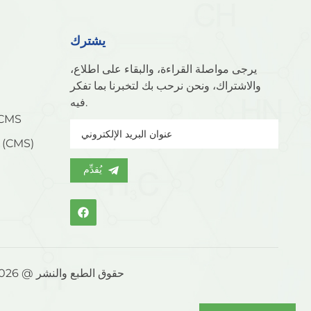
يشترك
يرجى مواصلة القراءة، والبقاء على اطلاع،
والاشتراك، ونحن نرحب بك لتخبرنا بما تفكر
فيه.
مولد النيتروجين PSA المم
غربال جزيئي كربوني من شانلي (CMS)
يُقدِّم
حقوق الطبع والنشر @ 2026 شركة تشيتشو شانلي للمنخل الجزيئي المحدودة جميع الحقوق محفوظة.