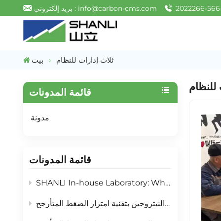
بريد إلكتروني : info@carbon-cms.com
ثلاث إدارات للنظام
بيت
 للنظام
قائمة المدونات
مدونة
قائمة المدونات
SHANLI In-house Laboratory: What Testing Services We Offer For PSA Nitrogen Partner
الأخطاء الشائعة في استراتيجيات شراء أنظمة إدارة المحتوى والتخفيف من آثارها: دليل اختيار مواد امتصاص النيتروجين بتقنية امتزاز الضغط المتأرجح